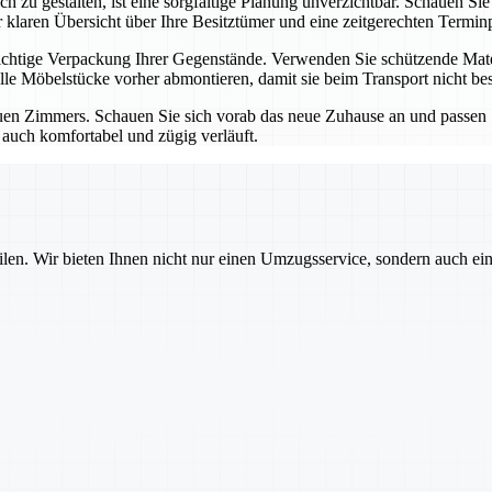
 zu gestalten, ist eine sorgfältige Planung unverzichtbar. Schauen S
er klaren Übersicht über Ihre Besitztümer und eine zeitgerechten Term
richtige Verpackung Ihrer Gegenstände. Verwenden Sie schützende Mate
olle Möbelstücke vorher abmontieren, damit sie beim Transport nicht be
en Zimmers. Schauen Sie sich vorab das neue Zuhause an und passen S
 auch komfortabel und zügig verläuft.
ilen. Wir bieten Ihnen nicht nur einen Umzugsservice, sondern auch ei