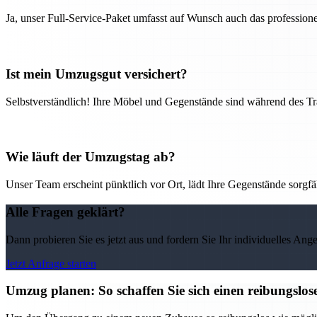
Ja, unser Full-Service-Paket umfasst auf Wunsch auch das professio
Ist mein Umzugsgut versichert?
Selbstverständlich! Ihre Möbel und Gegenstände sind während des Tra
Wie läuft der Umzugstag ab?
Unser Team erscheint pünktlich vor Ort, lädt Ihre Gegenstände sorgfälti
Alle Fragen geklärt?
Dann probieren Sie es jetzt aus und fordern Sie Ihr individuelles Ang
Jetzt Anfrage starten
Umzug planen: So schaffen Sie sich einen reibungslo