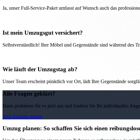
Ja, unser Full-Service-Paket umfasst auf Wunsch auch das professio
Ist mein Umzugsgut versichert?
Selbstverständlich! Ihre Möbel und Gegenstände sind während des Tra
Wie läuft der Umzugstag ab?
Unser Team erscheint pünktlich vor Ort, lädt Ihre Gegenstände sorgfälti
Alle Fragen geklärt?
Dann probieren Sie es jetzt aus und fordern Sie Ihr individuelles Ang
Jetzt Anfrage starten
Umzug planen: So schaffen Sie sich einen reibungslo