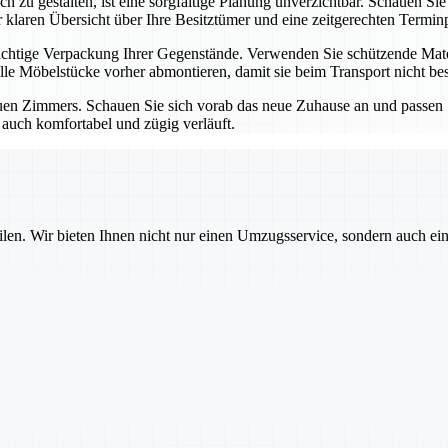
 zu gestalten, ist eine sorgfältige Planung unverzichtbar. Schauen S
er klaren Übersicht über Ihre Besitztümer und eine zeitgerechten Term
richtige Verpackung Ihrer Gegenstände. Verwenden Sie schützende Mate
olle Möbelstücke vorher abmontieren, damit sie beim Transport nicht be
en Zimmers. Schauen Sie sich vorab das neue Zuhause an und passen S
 auch komfortabel und zügig verläuft.
ilen. Wir bieten Ihnen nicht nur einen Umzugsservice, sondern auch ei